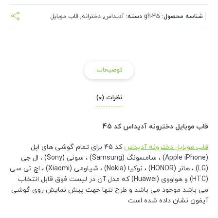
شناسه محصول:
gh-45
دسته:
آدیداس
,
دخترانه
,
قاب موبایل
توضیحات
نظرات (0)
قاب موبایل دخترونه آدیداس کد 45
قاب موبایل دخترونه آدیداس
کد 45 برای تمام گوشی های اپل
(Apple iPhone) ، سامسونگ (Samsung) ، سونی (Sony) ، ال جی
(LG) ، هانر (HONOR) ، نوکیا (Nokia) ، شیاومی (Xiaomi) ، اچ تی سی
(HTC) و هواووی (Huawei) که مدل آن در لیست فوق قابل انتخاب
می باشد موجود می باشد و طرح تنها جهت پیش نمایش روی گوشی
آیفون نشان داده شده است