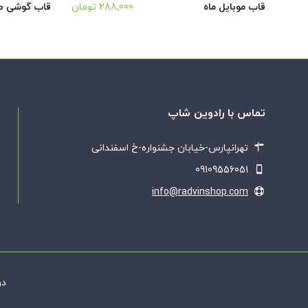
قاب موبایل ماه
288,000
تومان
قاب گوشی طر
تماس با رادوین شاپ
تهرانپارس-خیابان جشنواره-خ اسفندانی
09109556051
info@radvinshop.com
در