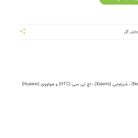
بایل
,
گل
قاب گوشی فوق برای تمام گوشی های اپل (Apple iPhone) ، سامسونگ (Samsung) ، سونی (Sony) ، ال جی (LG) ، هانر (HONOR) ، نوکیا (Nokia) ، شیاومی (Xiaomi) ، اچ تی سی (HTC) و هواووی (Huawei)