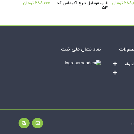
288,
تومان
قاب موبایل طرح آدیداس کد
288,000
تومان
53
صولات
نماد نشان ملی ثبت
خواه
ی