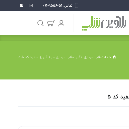
تماس: 09109556051
خانه
قاب موبایل
گل
قاب موبایل طرح گل رز سفید کد 5
ید کد 5