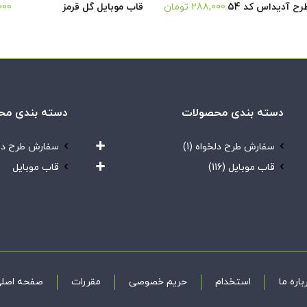
ح آدیداس کد 54
288,000
تومان
قاب موبایل گل قرمز
000
دسته بندی محصولات
دسته بندی مح
سفارش طرح دلخواه
(1)
سفارش طرح دل
قاب موبایل
(116)
قاب موبایل
باره ما
استخدام
حریم خصوصی
مقررات
صفحه اصل