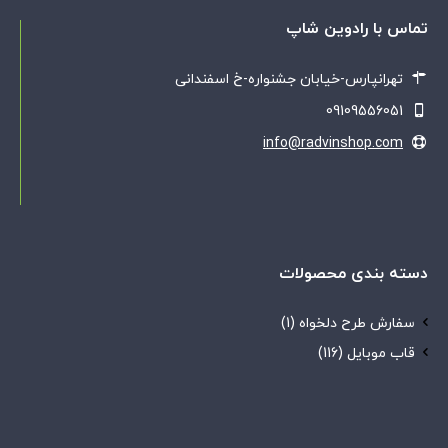
تماس با رادوین شاپ
تهرانپارس-خیابان جشنواره-خ اسفندانی
09109556051
info@radvinshop.com
دسته بندی محصولات
سفارش طرح دلخواه
(1)
قاب موبایل
(116)