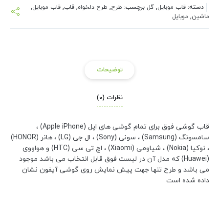
دسته:
قاب موبایل
,
گل
برچسب:
طرح
,
طرح دلخواه
,
قاب
,
قاب موبایل
,
ماشین
,
موبایل
توضیحات
نظرات (0)
قاب گوشی فوق برای تمام گوشی های اپل (Apple iPhone) ،
سامسونگ (Samsung) ، سونی (Sony) ، ال جی (LG) ، هانر (HONOR)
، نوکیا (Nokia) ، شیاومی (Xiaomi) ، اچ تی سی (HTC) و هواووی
(Huawei) که مدل آن در لیست فوق قابل انتخاب می باشد موجود
می باشد و طرح تنها جهت پیش نمایش روی گوشی آیفون نشان
داده شده است