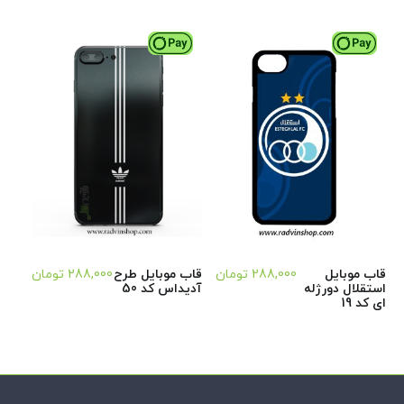
قاب موبایل
288,000
تومان
قاب موبایل طرح
288,000
تومان
استقلال دورژله
آدیداس کد 50
ای کد 19