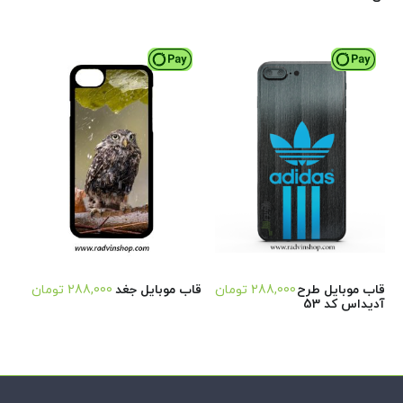
قاب موبایل طرح
288,000
تومان
قاب موبایل جغد
288,000
تومان
آدیداس کد 53