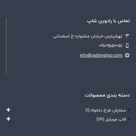
تماس با رادوین شاپ
تهرانپارس-خیابان جشنواره-خ اسفندانی
09109556051
info@radvinshop.com
دسته بندی محصولات
سفارش طرح دلخواه
(1)
قاب موبایل
(116)