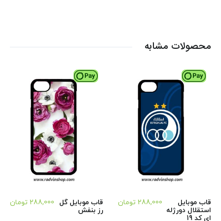
محصولات مشابه
قاب موبایل
288,000
تومان
قاب موبایل گل
288,000
تومان
استقلال دورژله
رز بنفش
ای کد 19