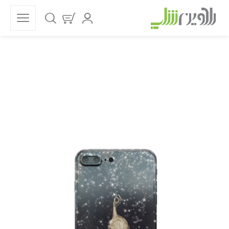
فروشگاه
خانه
قاب موبایل
دخترانه
گارد گوشی دخترانه ستاره شب کد24