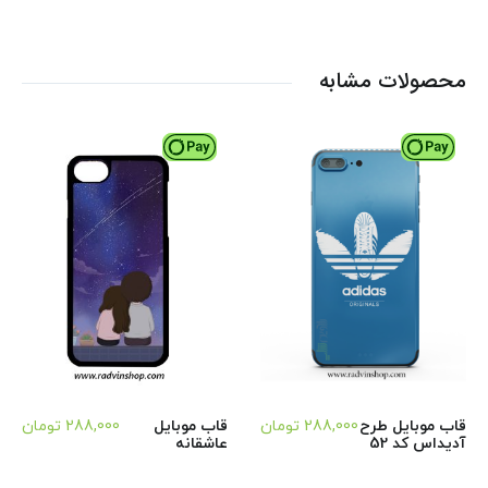
محصولات مشابه
قاب موبایل طرح
288,000
تومان
قاب موبایل
288,000
تومان
آدیداس کد 52
عاشقانه