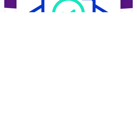
سفارشی سازی فوق العاده
لورم ایپسوم متن ساختگی با تولید سادگی نامفهوم از
صنعت چاپ و با استفاده از طراحان گرافیک است.
چاپگرها و متون بلکه روزنامه و مجله در ستون و
سطرآنچنان که لازم است.
اینجا کلیک کنید