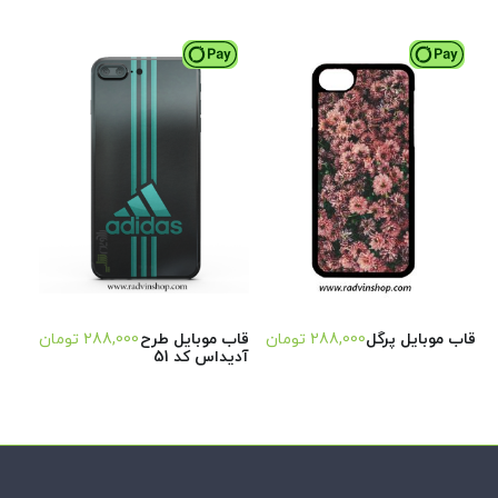
قاب موبایل پرگل
288,000
تومان
قاب موبایل طرح
288,000
تومان
آدیداس کد 51