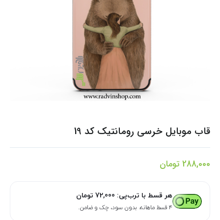
قاب موبایل خرسی رومانتیک کد 19
288,000
تومان
هر قسط با ترب‌پی:
72,000
تومان
۴ قسط ماهانه. بدون سود، چک و ضامن.