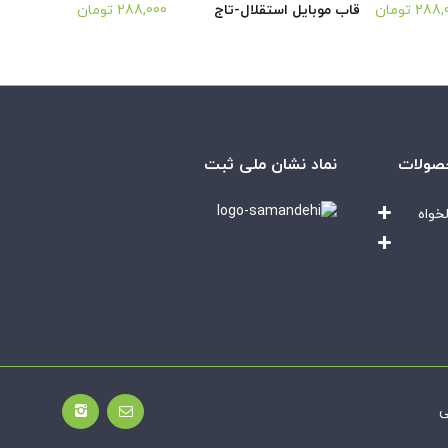
288,
تومان
قاب موبایل استقلال-تاج
288,000
تومان
صولات
نماد نشان ملی ثبت
خواه
ی