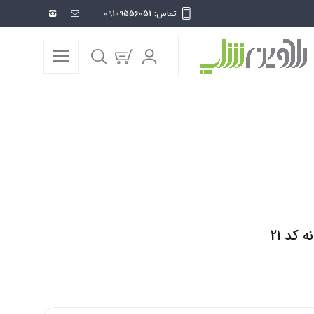
تماس: 09109556051
نه
قاب موبایل
دخترانه
کارتونی
قاب موبایل خرسی عاشقانه کد 21
کد 21