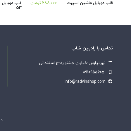
قاب موبایل ماشین اسپرت
288,000
تومان
قاب موبایل 
53
تماس با رادوین شاپ
تهرانپارس-خیابان جشنواره-خ اسفندانی
09109556051
info@radvinshop.com
در