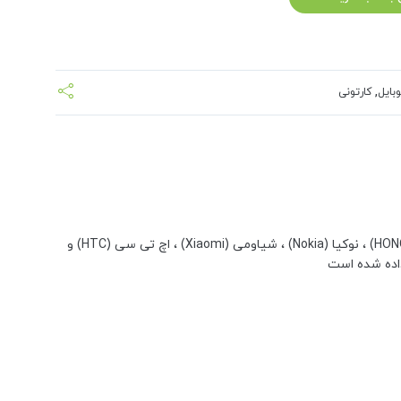
بایل
,
کارتونی
خرسی عاشقانه کد 21 برای تمام گوشی های اپل (Apple iPhone) ، سامسونگ (Samsung) ، سونی (Sony) ، ال جی (LG) ، هانر (HONOR) ، نوکیا (Nokia) ، شیاومی (Xiaomi) ، اچ تی سی (HTC) و