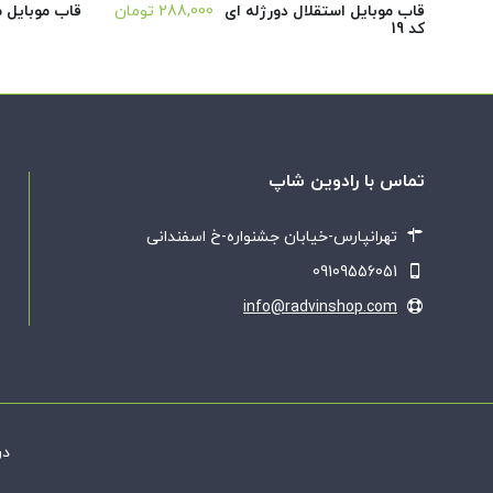
قاب موبایل استقلال دورژله ای
288,000
تومان
قاب موبایل م
کد 19
تماس با رادوین شاپ
تهرانپارس-خیابان جشنواره-خ اسفندانی
09109556051
info@radvinshop.com
در