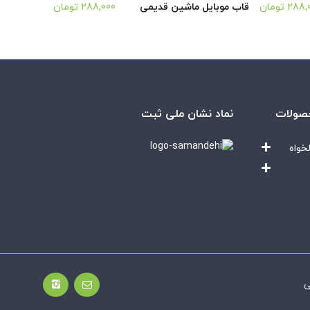
288,
تومان
قاب موبایل ماشین قدیمی
288,000
تومان
صولات
نماد نشان ملی ثبت
خواه
ی