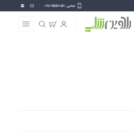
تماس: 09109556051
خانه
قاب موبایل
قاب موبایل طبل