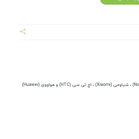
قاب گوشی فوق برای تمام گوشی های اپل (Apple iPhone) ، سامسونگ (Samsung) ، سونی (Sony) ، ال جی (LG) ، هانر (HONOR) ، نوکیا (Nokia) ، شیاومی (Xiaomi) ، اچ تی سی (HTC) و هواووی (Huawei)