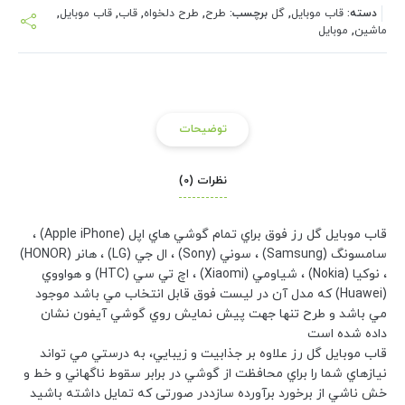
دسته:
قاب موبایل
,
گل
برچسب:
طرح
,
طرح دلخواه
,
قاب
,
قاب موبایل
,
ماشین
,
موبایل
توضیحات
نظرات (0)
قاب موبایل گل رز فوق براي تمام گوشي هاي اپل (Apple iPhone) ،
سامسونگ (Samsung) ، سوني (Sony) ، ال جي (LG) ، هانر (HONOR)
، نوکيا (Nokia) ، شياومي (Xiaomi) ، اچ تي سي (HTC) و هواووي
(Huawei) که مدل آن در ليست فوق قابل انتخاب مي باشد موجود
مي باشد و طرح تنها جهت پيش نمايش روي گوشي آيفون نشان
داده شده است
قاب موبایل گل رز علاوه بر جذابيت و زيبايي، به درستي مي تواند
نيازهاي شما را براي محافظت از گوشي در برابر سقوط ناگهاني و خط و
خش ناشي از برخورد برآورده سازددر صورتی که تمایل داشته باشید