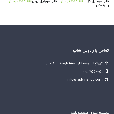
قاب موبایل گل
288,000
تومان
قاب موبایل پرگل
288,000
تومان
رز بنفش
تماس با رادوین شاپ
تهرانپارس-خیابان جشنواره-خ اسفندانی
09109556051
info@radvinshop.com
دسته بندی محصولات