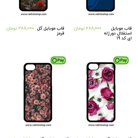
قاب موبایل
288,000
تومان
قاب موبایل گل
288,000
تومان
استقلال دورژله
قرمز
ای کد 19