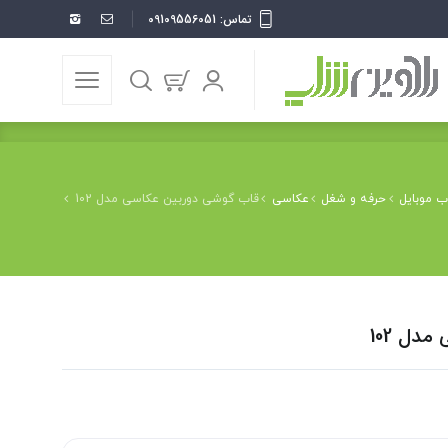
تماس: 09109556051
ب موبایل
حرفه و شغل
عکاسی
قاب گوشی دوربین عکاسی مدل 102
دل 102