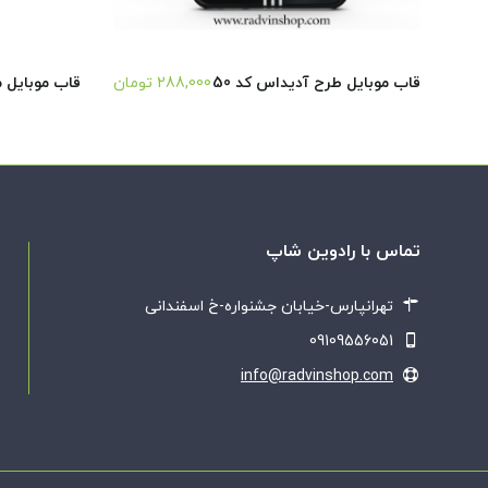
قاب موبایل طرح آدیداس کد 50
288,000
تومان
قاب موبایل 
تماس با رادوین شاپ
تهرانپارس-خیابان جشنواره-خ اسفندانی
09109556051
info@radvinshop.com