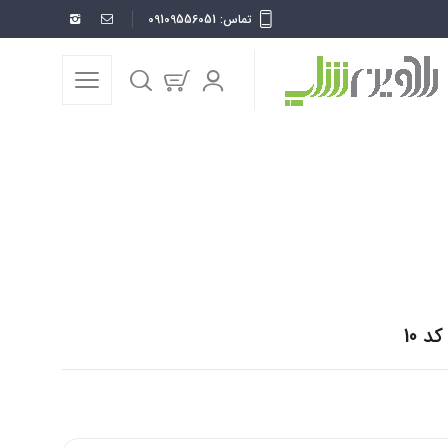
تماس: 09109556051
خانه
قاب موبایل
گل
کاکتوس
گارد گوشی طرح کاکتوس کد 10
 10