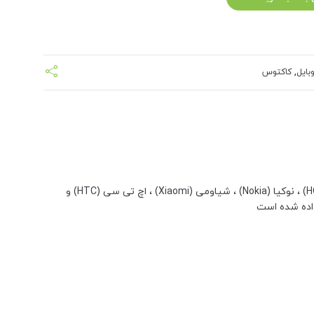
بایل
,
کاکتوس
گارد گوشی طرح کاکتوس کد 10 برای تمام گوشی های اپل (Apple iPhone) ، سامسونگ (Samsung) ، سونی (Sony) ، ال جی (LG) ، هانر (HONOR) ، نوکیا (Nokia) ، شیاومی (Xiaomi) ، اچ تی سی (HTC) و