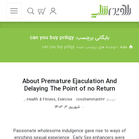
بایگانی برچسب: can you buy priligy
خانه
نوشته های برچسب شده: can you buy priligy
About Premature Ejaculation And
Delaying The Point of no Return
توسط
rosshemmant62
Health & Fitness, Exercise
در
شهریور 3, 1403
Passionate wholesome indulgence gave rise to ways of
enriching sexual experience . Early Sex enhancers were